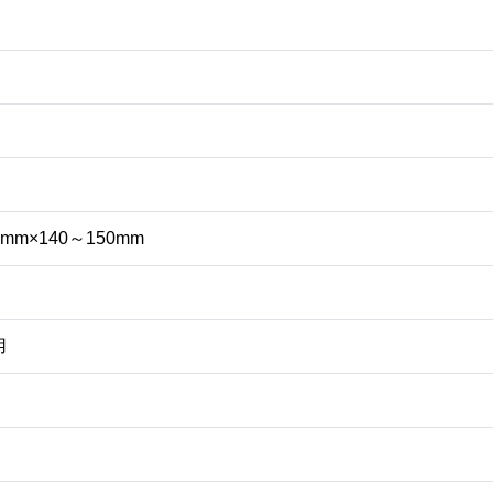
00mm×140～150mm
用