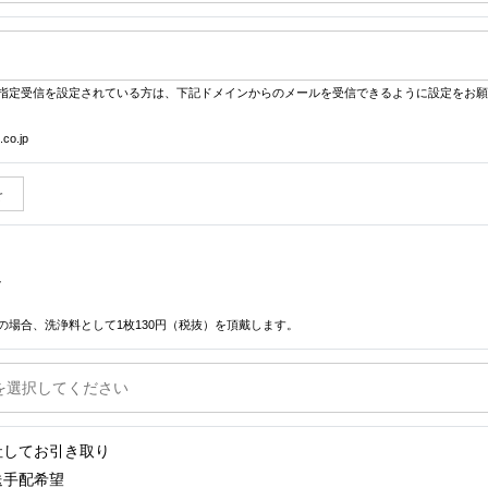
指定受信を設定されている方は、下記ドメインからのメールを受信できるように設定をお願
co.jp
り
し
の場合、洗浄料として1枚130円（税抜）を頂戴します。
社してお引き取り
送手配希望