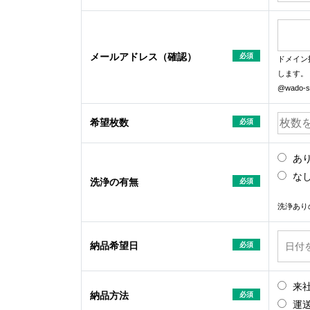
メールアドレス（確認）
必須
ドメイン
します。
@wado-s.
希望枚数
必須
あ
な
洗浄の有無
必須
洗浄あり
納品希望日
必須
来
納品方法
必須
運