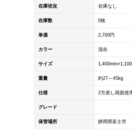
在庫状況
在庫なし
在庫数
0枚
単価
2,700円
カラー
混在
サイズ
1,400mm×1,1
重量
約27～45kg
仕様
2方差し両面使
グレード
保管場所
静岡県富士市