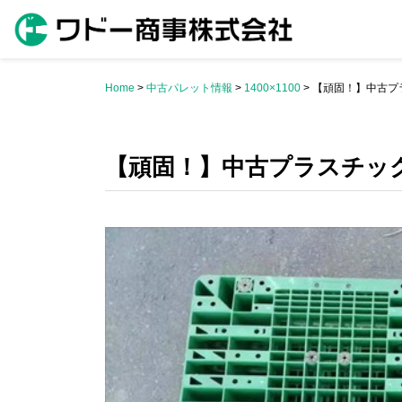
Skip
to
content
Home
>
中古パレット情報
>
1400×1100
>
【頑固！】中古プ
【頑固！】中古プラスチッ